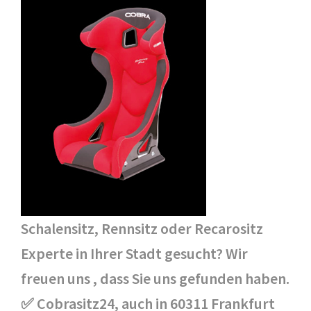
Schalensitz, Rennsitz oder Recarositz
Experte in Ihrer Stadt gesucht? Wir
freuen uns , dass Sie uns gefunden haben.
✅ Cobrasitz24, auch in 60311 Frankfurt