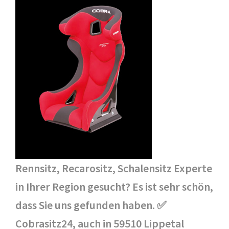
Rennsitz, Recarositz, Schalensitz Experte
in Ihrer Region gesucht? Es ist sehr schön,
dass Sie uns gefunden haben. ✅
Cobrasitz24, auch in 59510 Lippetal