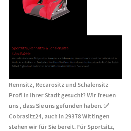
Rennsitz, Recarositz und Schalensitz
Profi in Ihrer Stadt gesucht? Wir freuen
uns , dass Sie uns gefunden haben. ✅
Cobrasitz24, auch in 29378 Wittingen
stehen wir für Sie bereit. Für Sportsitz,