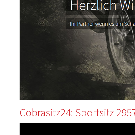
Cobrasitz24: Sportsitz 29