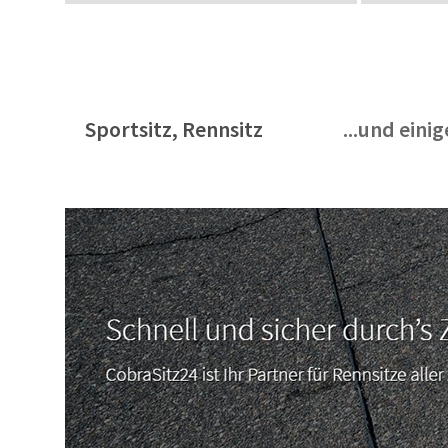
Sportsitz, Rennsitz
...und einig