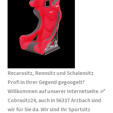
Recarositz, Rennsitz und Schalensitz
Profi in Ihrer Gegend gegoogelt?
Willkommen auf unserer Internetseite. ✅
Cobrasitz24, auch in 56337 Arzbach sind
wir für Sie da. Wir sind Ihr Sportsitz