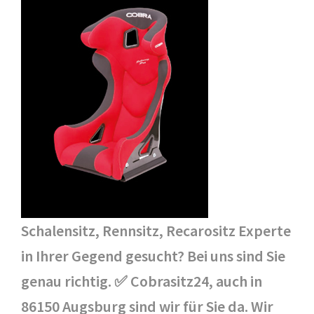
Schalensitz, Rennsitz, Recarositz Experte
in Ihrer Gegend gesucht? Bei uns sind Sie
genau richtig. ✅ Cobrasitz24, auch in
86150 Augsburg sind wir für Sie da. Wir