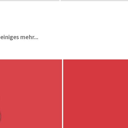
 einiges mehr...