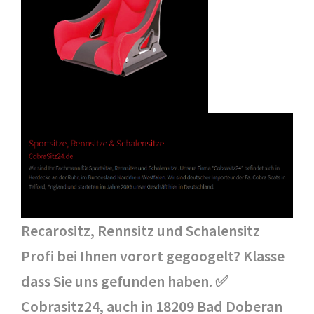
Recarositz, Rennsitz und Schalensitz
Profi bei Ihnen vorort gegoogelt? Klasse
dass Sie uns gefunden haben. ✅
Cobrasitz24, auch in 18209 Bad Doberan