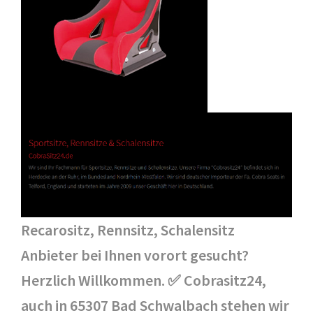
Recarositz, Rennsitz, Schalensitz
Anbieter bei Ihnen vorort gesucht?
Herzlich Willkommen. ✅ Cobrasitz24,
auch in 65307 Bad Schwalbach stehen wir