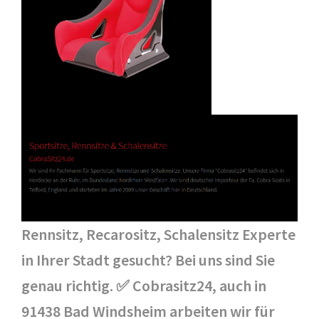
Rennsitz, Recarositz, Schalensitz Experte
in Ihrer Stadt gesucht? Bei uns sind Sie
genau richtig. ✅ Cobrasitz24, auch in
91438 Bad Windsheim arbeiten wir für