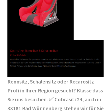
Rennsitz, Schalensitz oder Recarositz
Profi in Ihrer Region gesucht? Klasse dass
Sie uns besuchen. ✅ Cobrasitz24, auch in
33181 Bad Wünnenberg stehen wir für Sie