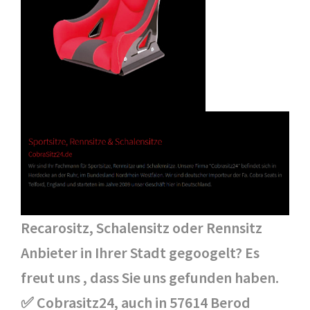
Recarositz, Schalensitz oder Rennsitz
Anbieter in Ihrer Stadt gegoogelt? Es
freut uns , dass Sie uns gefunden haben.
✅ Cobrasitz24, auch in 57614 Berod