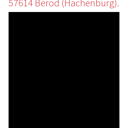
57614 Berod (Hachenburg).