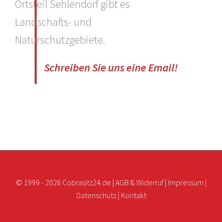
Ortsteil Sehlendorf gibt es
Landschafts- und
Naturschutzgebiete.
Schreiben Sie uns eine Email!
© 1999 -
2026 Cobrasitz24.de |
AGB & Widerruf
|
Impressum
|
Datenschutz
|
Kontakt