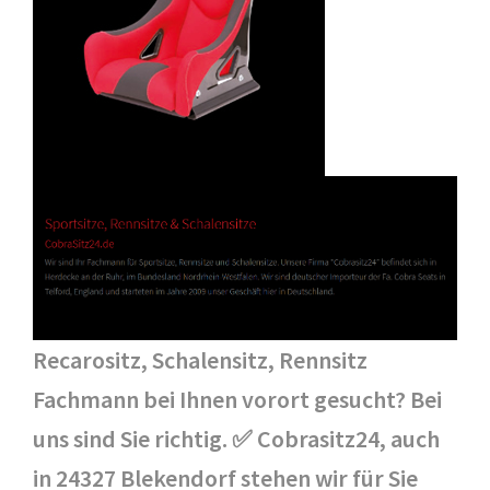
Recarositz, Schalensitz, Rennsitz
Fachmann bei Ihnen vorort gesucht? Bei
uns sind Sie richtig. ✅ Cobrasitz24, auch
in 24327 Blekendorf stehen wir für Sie