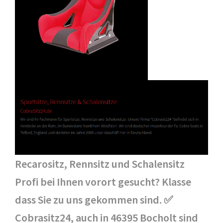
Recarositz, Rennsitz und Schalensitz
Profi bei Ihnen vorort gesucht? Klasse
dass Sie zu uns gekommen sind. ✅
Cobrasitz24, auch in 46395 Bocholt sind