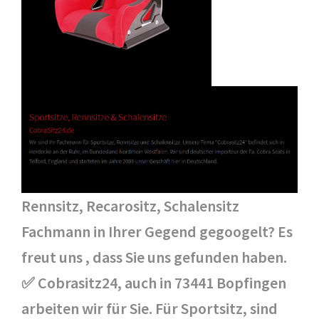
Rennsitz, Recarositz, Schalensitz
Fachmann in Ihrer Gegend gegoogelt? Es
freut uns , dass Sie uns gefunden haben.
✅ Cobrasitz24, auch in 73441 Bopfingen
arbeiten wir für Sie. Für Sportsitz, sind