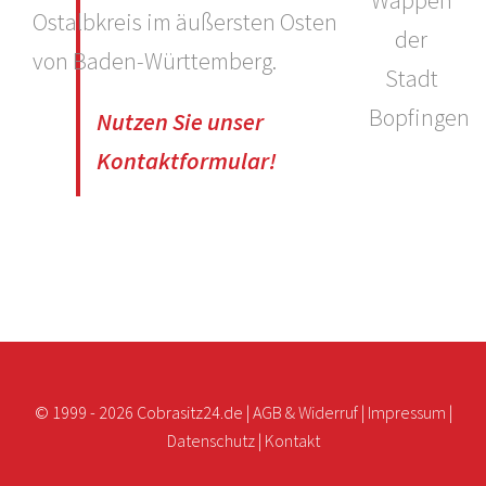
Ostalbkreis im äußersten Osten
von Baden-Württemberg.
Nutzen Sie unser
Kontaktformular!
© 1999 -
2026 Cobrasitz24.de |
AGB & Widerruf
|
Impressum
|
Datenschutz
|
Kontakt