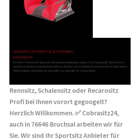
Rennsitz, Schalensitz oder Recarositz
Profi bei Ihnen vorort gegoogelt?
Herzlich Willkommen. ✅ Cobrasitz24,
auch in 76646 Bruchsal arbeiten wir für
Sie. Wir sind Ihr Sportsitz Anbieter für