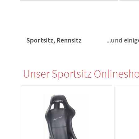
Sportsitz, Rennsitz
...und einig