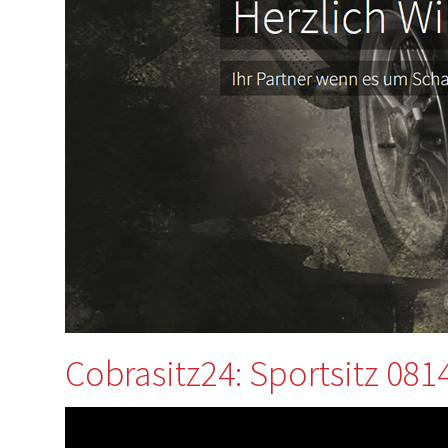
Cobrasitz24: Sportsitz 0814