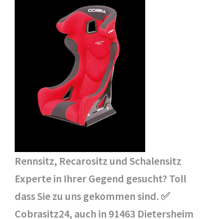
Rennsitz, Recarositz und Schalensitz
Experte in Ihrer Gegend gesucht? Toll
dass Sie zu uns gekommen sind. ✅
Cobrasitz24, auch in 91463 Dietersheim