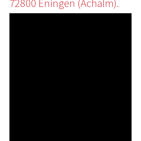
72800 Eningen (Achalm).