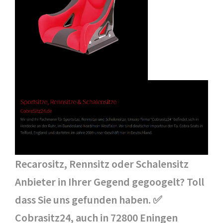
Recarositz, Rennsitz oder Schalensitz
Anbieter in Ihrer Gegend gegoogelt? Toll
dass Sie uns gefunden haben. ✅
Cobrasitz24, auch in 72800 Eningen