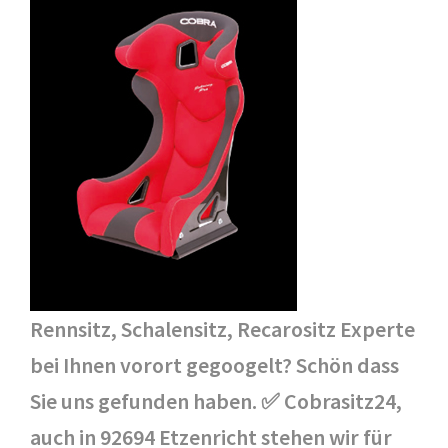
Rennsitz, Schalensitz, Recarositz Experte
bei Ihnen vorort gegoogelt? Schön dass
Sie uns gefunden haben. ✅ Cobrasitz24,
auch in 92694 Etzenricht stehen wir für