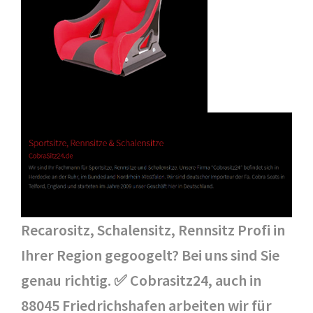
Recarositz, Schalensitz, Rennsitz Profi in
Ihrer Region gegoogelt? Bei uns sind Sie
genau richtig. ✅ Cobrasitz24, auch in
88045 Friedrichshafen arbeiten wir für