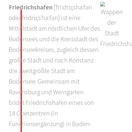
Friedrichshafen
[ˈfriːdrɪçshaːfən
oder frɪdrɪçsˈhaːfən] ist eine
Mittelstadt am nördlichen Ufer des
Bodensees und die Kreisstadt des
Bodenseekreises, zugleich dessen
größte Stadt und nach Konstanz
die zweitgrößte Stadt am
Bodensee. Gemeinsam mit
Ravensburg und Weingarten
bildet Friedrichshafen eines von
14 Oberzentren (in
Funktionsergänzung) in Baden-