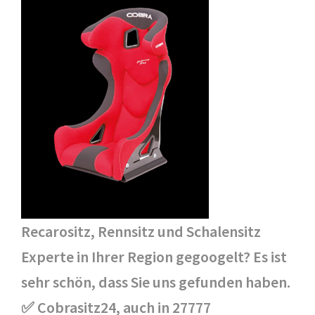
Recarositz, Rennsitz und Schalensitz
Experte in Ihrer Region gegoogelt? Es ist
sehr schön, dass Sie uns gefunden haben.
✅ Cobrasitz24, auch in 27777