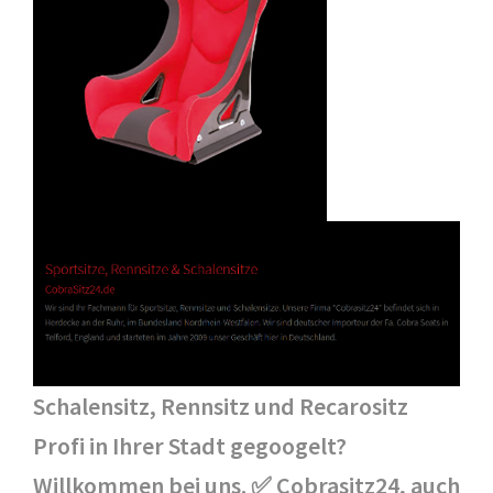
Schalensitz, Rennsitz und Recarositz
Profi in Ihrer Stadt gegoogelt?
Willkommen bei uns. ✅ Cobrasitz24, auch