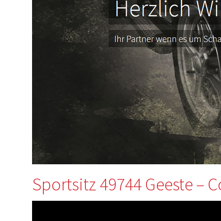
Sportsitz 49744 Geeste – C