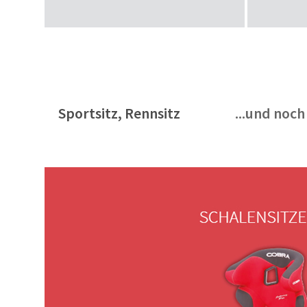
Sportsitz, Rennsitz
...und noch