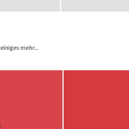
 einiges mehr...