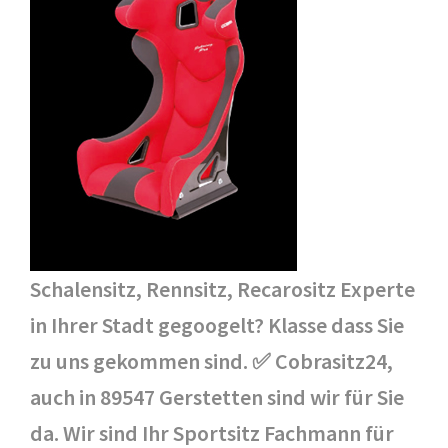
Schalensitz, Rennsitz, Recarositz Experte
in Ihrer Stadt gegoogelt? Klasse dass Sie
zu uns gekommen sind. ✅ Cobrasitz24,
auch in 89547 Gerstetten sind wir für Sie
da. Wir sind Ihr Sportsitz Fachmann für