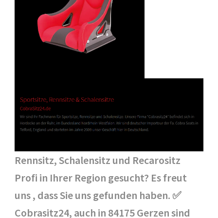
Rennsitz, Schalensitz und Recarositz
Profi in Ihrer Region gesucht? Es freut
uns , dass Sie uns gefunden haben. ✅
Cobrasitz24, auch in 84175 Gerzen sind