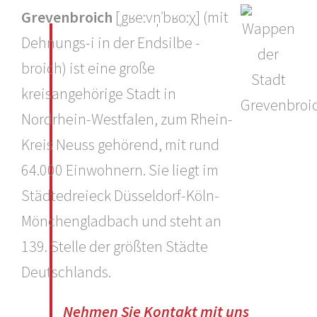
Grevenbroich
[ˌgʁeːvn̩ˈbʁoːχ] (mit
Dehnungs-i in der Endsilbe -
broich) ist eine große
kreisangehörige Stadt in
Nordrhein-Westfalen, zum Rhein-
Kreis Neuss gehörend, mit rund
64.000 Einwohnern. Sie liegt im
Städtedreieck Düsseldorf-Köln-
Mönchengladbach und steht an
139. Stelle der größten Städte
Deutschlands.
Nehmen Sie Kontakt mit uns