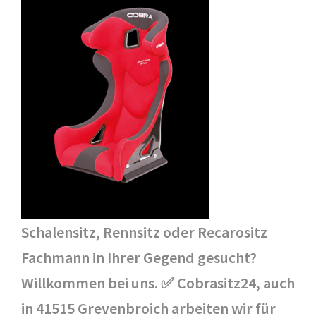
Schalensitz, Rennsitz oder Recarositz
Fachmann in Ihrer Gegend gesucht?
Willkommen bei uns. ✅ Cobrasitz24, auch
in 41515 Grevenbroich arbeiten wir für