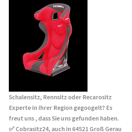
Schalensitz, Rennsitz oder Recarositz
Experte in Ihrer Region gegoogelt? Es
freut uns , dass Sie uns gefunden haben.
✅ Cobrasitz24, auch in 64521 Groß Gerau