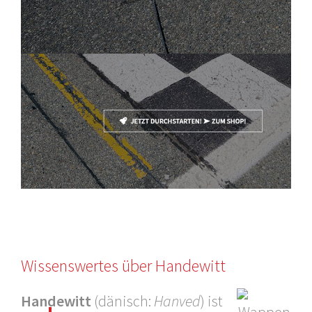
Wissenswertes über Handewitt
Handewitt
(dänisch:
Hanved
) ist