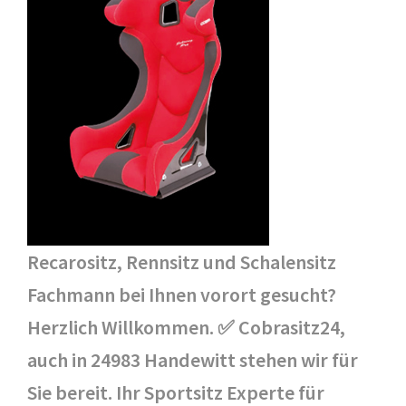
Recarositz, Rennsitz und Schalensitz
Fachmann bei Ihnen vorort gesucht?
Herzlich Willkommen. ✅ Cobrasitz24,
auch in 24983 Handewitt stehen wir für
Sie bereit. Ihr Sportsitz Experte für