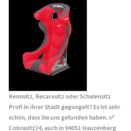
Rennsitz, Recarositz oder Schalensitz
Profi in Ihrer Stadt gegoogelt? Es ist sehr
schön, dass Sie uns gefunden haben. ✅
Cobrasitz24, auch in 94051 Hauzenberg