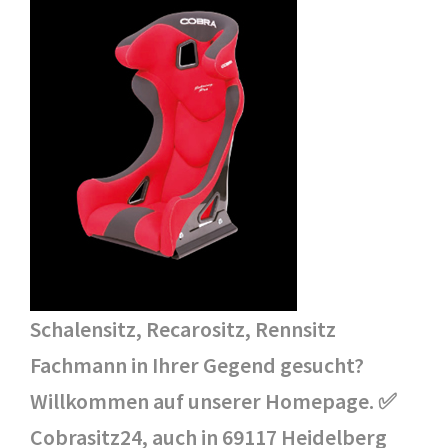
Schalensitz, Recarositz, Rennsitz
Fachmann in Ihrer Gegend gesucht?
Willkommen auf unserer Homepage. ✅
Cobrasitz24, auch in 69117 Heidelberg