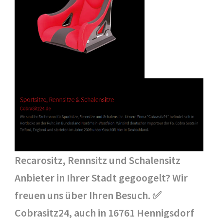
Recarositz, Rennsitz und Schalensitz
Anbieter in Ihrer Stadt gegoogelt? Wir
freuen uns über Ihren Besuch. ✅
Cobrasitz24, auch in 16761 Hennigsdorf