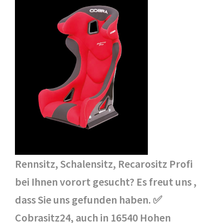
Rennsitz, Schalensitz, Recarositz Profi
bei Ihnen vorort gesucht? Es freut uns ,
dass Sie uns gefunden haben. ✅
Cobrasitz24, auch in 16540 Hohen