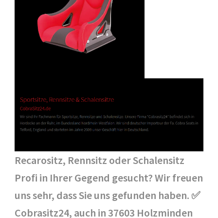
Recarositz, Rennsitz oder Schalensitz
Profi in Ihrer Gegend gesucht? Wir freuen
uns sehr, dass Sie uns gefunden haben. ✅
Cobrasitz24, auch in 37603 Holzminden