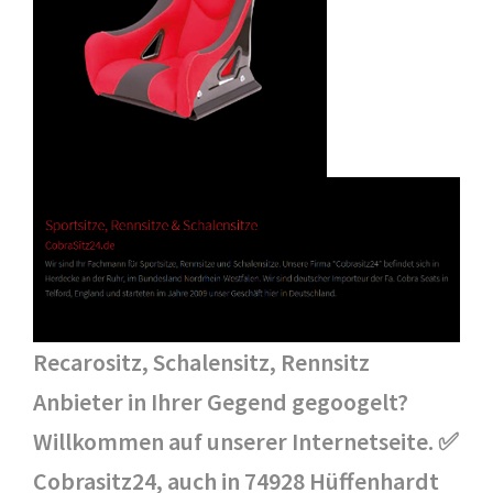
Recarositz, Schalensitz, Rennsitz
Anbieter in Ihrer Gegend gegoogelt?
Willkommen auf unserer Internetseite. ✅
Cobrasitz24, auch in 74928 Hüffenhardt