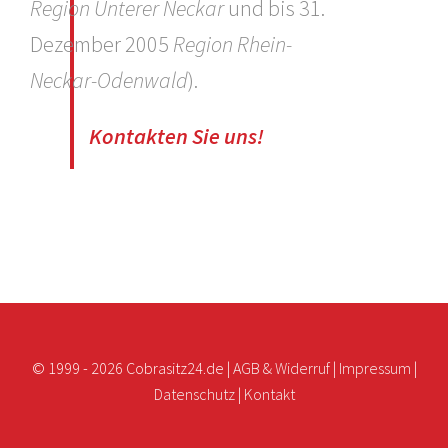
Region Unterer Neckar
und bis 31.
Dezember 2005
Region Rhein-
Neckar-Odenwald
).
Kontakten Sie uns!
© 1999 -
2026 Cobrasitz24.de |
AGB & Widerruf
|
Impressum
|
Datenschutz
|
Kontakt