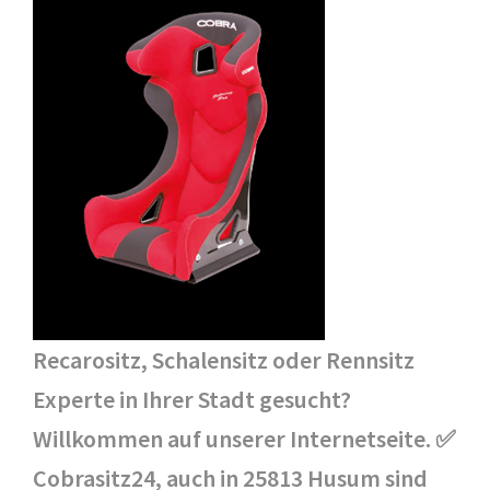
Recarositz, Schalensitz oder Rennsitz
Experte in Ihrer Stadt gesucht?
Willkommen auf unserer Internetseite. ✅
Cobrasitz24, auch in 25813 Husum sind