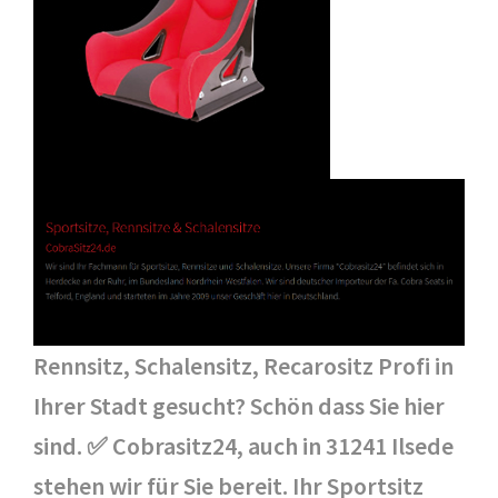
Rennsitz, Schalensitz, Recarositz Profi in
Ihrer Stadt gesucht? Schön dass Sie hier
sind. ✅ Cobrasitz24, auch in 31241 Ilsede
stehen wir für Sie bereit. Ihr Sportsitz