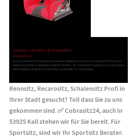
Rennsitz, Recarositz, Schalensitz Profi in
Ihrer Stadt gesucht? Toll dass Sie zu uns
gekommen sind. ✅ Cobrasitz24, auch in
53925 Kall stehen wir für Sie bereit. Für
Sportsitz, sind wir Ihr Sportsitz Berater.