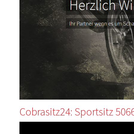
Cobrasitz24: Sportsitz 506