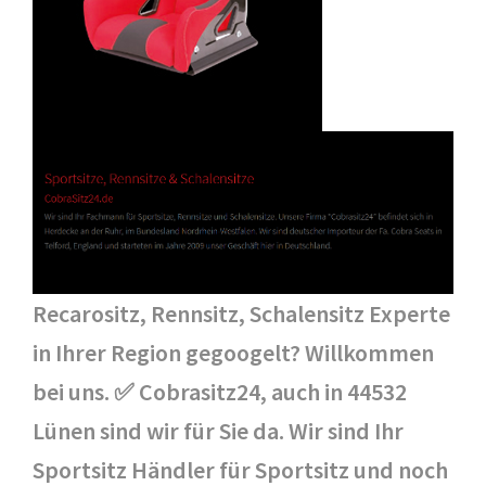
Recarositz, Rennsitz, Schalensitz Experte
in Ihrer Region gegoogelt? Willkommen
bei uns. ✅ Cobrasitz24, auch in 44532
Lünen sind wir für Sie da. Wir sind Ihr
Sportsitz Händler für Sportsitz und noch