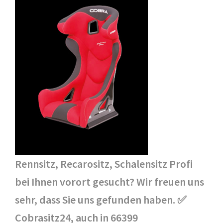
Rennsitz, Recarositz, Schalensitz Profi
bei Ihnen vorort gesucht? Wir freuen uns
sehr, dass Sie uns gefunden haben. ✅
Cobrasitz24, auch in 66399