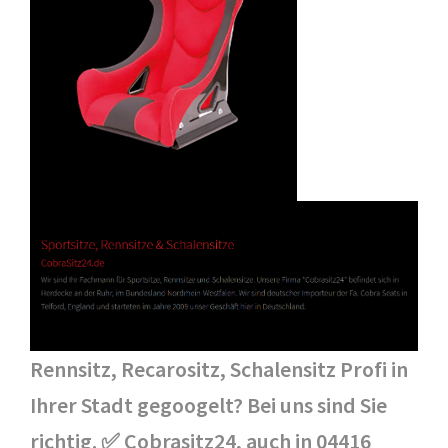
Rennsitz, Recarositz, Schalensitz Profi in
Ihrer Stadt gegoogelt? Bei uns sind Sie
richtig. ✅ Cobrasitz24, auch in 04416