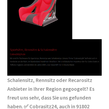
Schalensitz, Rennsitz oder Recarositz
Anbieter in Ihrer Region gegoogelt? Es
freut uns sehr, dass Sie uns gefunden
haben. ✅ Cobrasitz24, auch in 91802