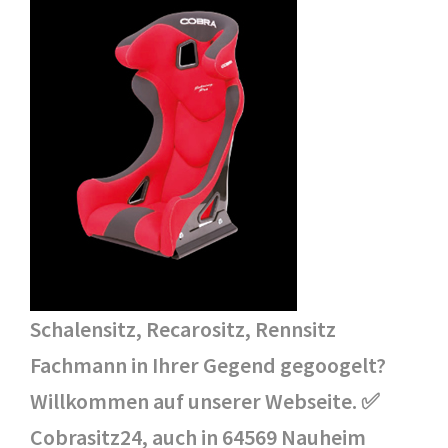
Schalensitz, Recarositz, Rennsitz
Fachmann in Ihrer Gegend gegoogelt?
Willkommen auf unserer Webseite. ✅
Cobrasitz24, auch in 64569 Nauheim