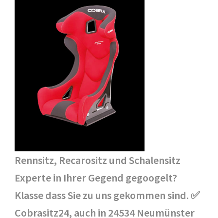
Rennsitz, Recarositz und Schalensitz
Experte in Ihrer Gegend gegoogelt?
Klasse dass Sie zu uns gekommen sind. ✅
Cobrasitz24, auch in 24534 Neumünster