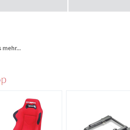
s mehr...