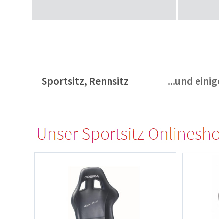
Sportsitz, Rennsitz
...und einig