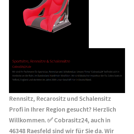
Rennsitz, Recarositz und Schalensitz
Profi in Ihrer Region gesucht? Herzlich
Willkommen. ✅ Cobrasitz24, auch in
46348 Raesfeld sind wir für Sie da. Wir