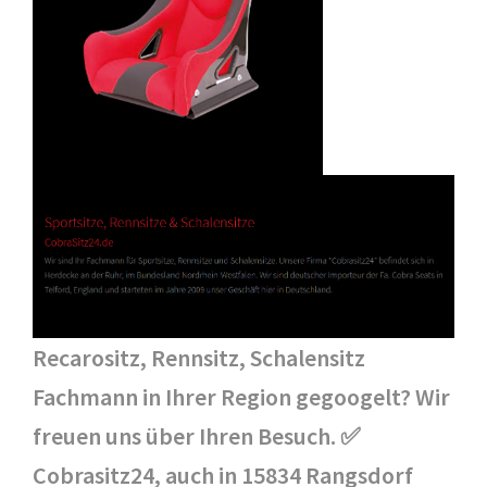
Recarositz, Rennsitz, Schalensitz
Fachmann in Ihrer Region gegoogelt? Wir
freuen uns über Ihren Besuch. ✅
Cobrasitz24, auch in 15834 Rangsdorf