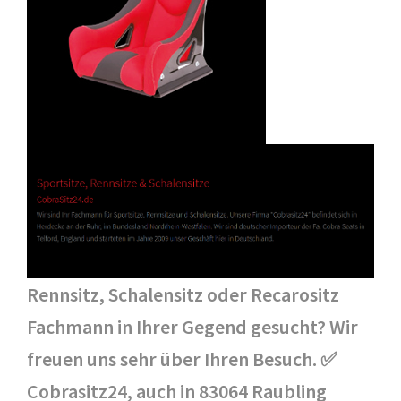
Rennsitz, Schalensitz oder Recarositz
Fachmann in Ihrer Gegend gesucht? Wir
freuen uns sehr über Ihren Besuch. ✅
Cobrasitz24, auch in 83064 Raubling